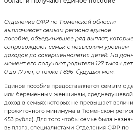
области получают единое пособие
Интервал между буквами
Отделение СФР по Тюменской области
Нормальный
Увеличенный
Большо
выплачивает семьям региона единое
пособие, объединившее ряд выплат, которы
Цвет сайта
сопровождают семьи с невысоким уровнем
Монохромный
Инверсивный монохромны
доходов до совершеннолетия детей. На дан
Синий фон
момент его получают родители 127 тысяч дет
0 до 17 лет, а также 1 896 будущих мам.
Изображения
Единое пособие предоставляется семьям с д
Включены
Выключены
или беременным женщинам, среднедушевой
доход в семьях которых не превышает велич
Звуковой ассистент
прожиточного минимума в Тюменском регион
Воспроизвести
Остановить
Повтори
453 рубля). Для того чтобы семье была назна
выплата, специалистами Отделения СФР по