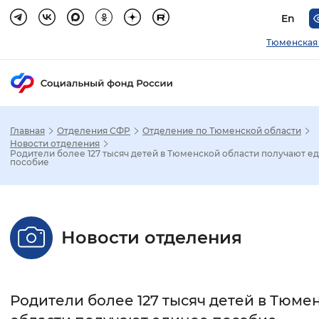
En
Тюменская
Главная
Отделения СФР
Отделение по Тюменской области
Зак
Новости отделения
Родители более 127 тысяч детей в Тюменской области получают е
пособие
Настройка режима отображения
Размер шрифта
Новости отделения
Стандартный
Увеличенный
Крупны
Шрифт
Родители более 127 тысяч детей в Тюме
Без засечек
С засечками