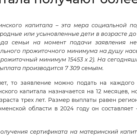
Инверсивный монохромный
Синий
инского капитала – эта мера социальной п
 родные или усыновленные дети в возрасте до 
Выключены
ода семьи на момент подачи заявления н
льного прожиточного минимума на душу насе
ести
Остановить
Повторить
прожиточный минимум 15453 x 2). На сегодня
плата производится 7 309 семьям.
лет, то заявление можно подать на каждого 
кого капитала назначается на 12 месяцев, н
зраста трех лет. Размер выплаты равен регио
менской области в 2024 году он составляет 
олучения сертификата на материнский капит