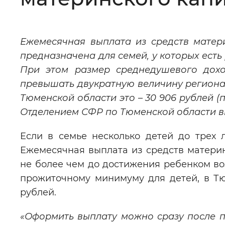
Цвет сайта
:
Монохромный
Ежемесячная выплата из средств матер
предназначена для семей, у которых есть
Изображения
:
Включены
При этом размер среднедушевого дох
превышать двукратную величину региона
Звуковой ассистент
:
Воспроизв
Тюменской области это – 30 906 рублей (
Отделением СФР по Тюменской области вы
Если в семье несколько детей до трех 
Ежемесячная выплата из средств материнс
Вернуть стандартные настройки
не более чем до достижения ребенком во
прожиточному минимуму для детей, в Тю
рублей.
«Оформить выплату можно сразу после п