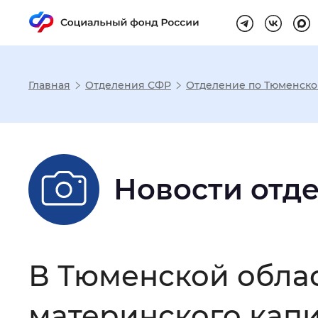
Главная
Отделения СФР
Отделение по Тюменско
Настройка реж
Размер шрифта
:
Стандартный
Новости отд
Шрифт
:
Без засечек
С з
В Тюменской обла
Интервал между буквами
:
Нор
материнского капи