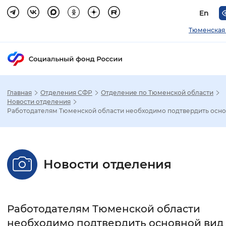
En
Тюменская
Главная
Отделения СФР
Отделение по Тюменской области
Зак
Новости отделения
Работодателям Тюменской области необходимо подтвердить основ
Настройка режима отображения
Размер шрифта
Новости отделения
Стандартный
Увеличенный
Крупны
Шрифт
Работодателям Тюменской области
Без засечек
С засечками
необходимо подтвердить основной вид