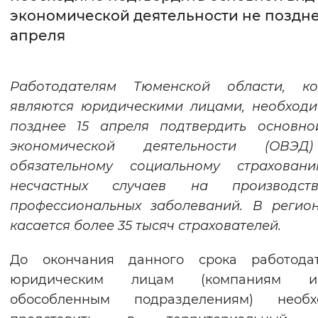
экономической деятельности не поздне
Интервал между буквами
апреля
Нормальный
Увеличенный
Большо
Работодателям Тюменской области, ко
Цвет сайта
являются юридическими лицами, необход
Монохромный
Инверсивный монохромны
позднее 15 апреля подтвердить основно
экономической деятельности (ОВЭ
Синий фон
обязательному социальному страхован
несчастных случаев на производс
Изображения
профессиональных заболеваний. В регио
Включены
Выключены
касается более 35 тысяч страхователей.
Звуковой ассистент
До окончания данного срока работодат
юридическим лицам (компаниям 
Воспроизвести
Остановить
Повтори
обособленным подразделениям) необх