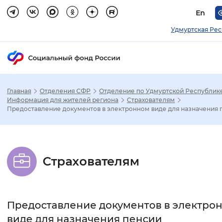
En
Удмуртская Ре
Главная
Отделения СФР
Отделение по Удмуртской Республик
Зак
Информация для жителей региона
Страхователям
Предоставление документов в электронном виде для назначения 
Настройка режима отображения
Размер шрифта
Страхователям
Стандартный
Увеличенный
Крупны
Шрифт
Предоставление документов в электро
Без засечек
С засечками
виде для назначения пенсии