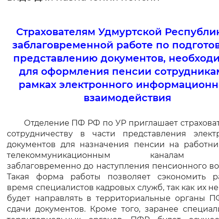
Интервал между буквами
Страхователям Удмуртской Республи
Нормальный
Увеличенный
Большо
заблаговременной работе по подготов
представлению документов, необход
Цвет сайта
для оформления пенсии сотрудникам
Монохромный
Инверсивный монохромны
рамках электронного информационн
взаимодействия
Синий фон
Отделение ПФ РФ по УР приглашает страховат
Изображения
сотрудничеству в части представления элект
документов для назначения пенсии на работни
Включены
Выключены
телекоммуникационным каналам 
заблаговременно до наступления пенсионного во
Звуковой ассистент
Такая форма работы позволяет сэкономить р
время специалистов кадровых служб, так как их н
Воспроизвести
Остановить
Повтори
будет направлять в территориальные органы П
сдачи документов. Кроме того, заранее специа