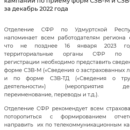
кампании по приему форм СЗВ-М и СЗВ
за декабрь 2022 года
Интервал между буквами
Нормальный
Увеличенный
Большо
Отделение СФР по Удмуртской Респу
напоминает всем работодателям региона 
Цвет сайта
что не позднее 16 января 2023 г
Монохромный
Инверсивный монохромны
территориальные органы СФР по 
Синий фон
регистрации необходимо представить сведе
форме СЗВ-М («Сведения о застрахованных л
Изображения
и по форме СЗВ-ТД («Сведения о тру
деятельности») (мероприятия дек
Включены
Выключены
переименование, переводы и т.д.).
Звуковой ассистент
Отделение СФР рекомендует всем страхов
Воспроизвести
Остановить
Повтори
поторопиться с формированием отче
направить их по телекоммуникационным к