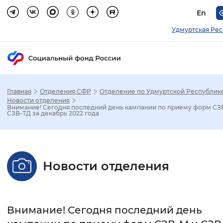
En
Удмуртская Ре
Главная
Отделения СФР
Отделение по Удмуртской Республик
Зак
Новости отделения
Внимание! Сегодня последний день кампании по приему форм СЗ
СЗВ-ТД за декабрь 2022 года
Настройка режима отображения
Размер шрифта
Новости отделения
Стандартный
Увеличенный
Крупны
Шрифт
Внимание! Сегодня последний день
Без засечек
С засечками