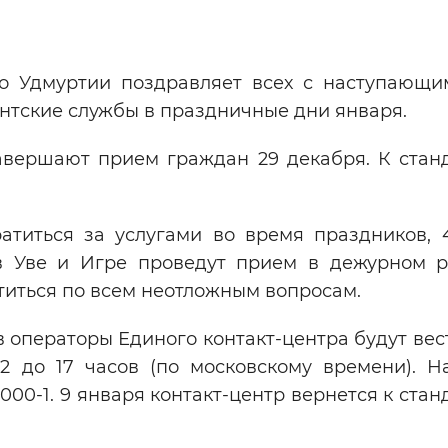
Инверсивный монохромный
Синий
о Удмуртии поздравляет всех с наступающ
ентские службы в праздничные дни января.
Выключены
авершают прием граждан 29 декабря. К стан
ести
Остановить
Повторить
атиться за услугами во время праздников, 
 в Уве и Игре проведут прием в дежурном 
атиться по всем неотложным вопросам.
в операторы Единого контакт-центра будут ве
 до 17 часов (по московскому времени). Н
000-1. 9 января контакт-центр вернется к ста