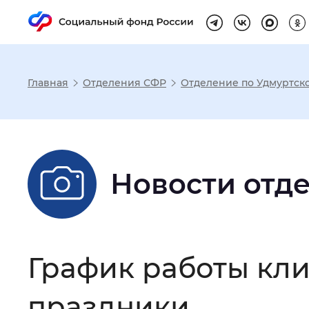
Главная
Отделения СФР
Отделение по Удмуртск
Настройка реж
Размер шрифта
:
Стандартный
Новости отд
Шрифт
:
Без засечек
С з
График работы кли
Интервал между буквами
:
Нор
праздники