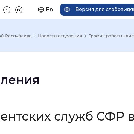
En
Версия для слабовид
ой Республике
Новости отделения
График работы кли
има отображения
Увеличенный
Крупный
еления
асечками
ентских служб СФР 
мальный
Увеличенный
Большо