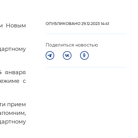
 фон
ОПУБЛИКОВАНО 29.12.2023 14:41
им Новым
Поделиться новостью
дартному
4 января
режиме с
Закрыть
сти прием
апомним,
ндартному