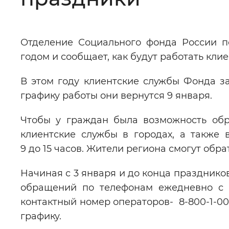
Цвет сайта
:
Монохромный
Отделение Социального фонда России п
годом и сообщает, как будут работать кли
Изображения
:
Включены
В этом году клиентские службы Фонда з
графику работы они вернутся 9 января.
Звуковой ассистент
:
Воспроизв
Чтобы у граждан была возможность обр
клиентские службы в городах, а также
9 до 15 часов. Жители региона смогут обр
Вернуть стандартные настройки
Начиная с 3 января и до конца празднико
обращений по телефонам ежедневно с 2
контактный номер операторов- 8-800-1-00
графику.