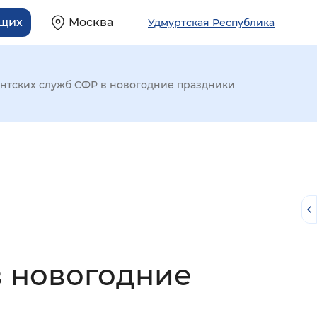
ящих
Москва
Удмуртская Республика
ентских служб СФР в новогодние праздники
в новогодние
й