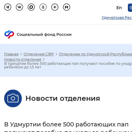
En
Удмуртская Ре
Главная
Отделения СФР
Отделение по Удмуртской Республик
Зак
Новости отделения
В Удмуртии более 500 работающих пап получают пособие по уходу
ребенком до 1,5 лет
Настройка режима отображения
Размер шрифта
Новости отделения
Стандартный
Увеличенный
Крупны
Шрифт
В Удмуртии более 500 работающих пап
Без засечек
С засечками