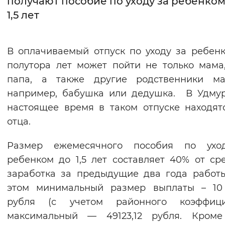
получают пособие по уходу за ребенком
1,5 лет
Интервал между буквами
Нормальный
Увеличенный
Большо
В оплачиваемый отпуск по уходу за ребен
полутора лет может пойти не только мама
Цвет сайта
папа, а также другие родственники ма
Монохромный
Инверсивный монохромны
например, бабушка или дедушка. В Удму
Синий фон
настоящее время в таком отпуске находят
отца.
Изображения
Размер ежемесячного пособия по ухо
Включены
Выключены
ребенком до 1,5 лет составляет 40% от ср
заработка за предыдущие два года работ
Звуковой ассистент
этом минимальный размер выплаты – 10 
Воспроизвести
Остановить
Повтори
рубля (с учетом районного коэффицие
максимальный — 49123,12 рубля. Кроме 