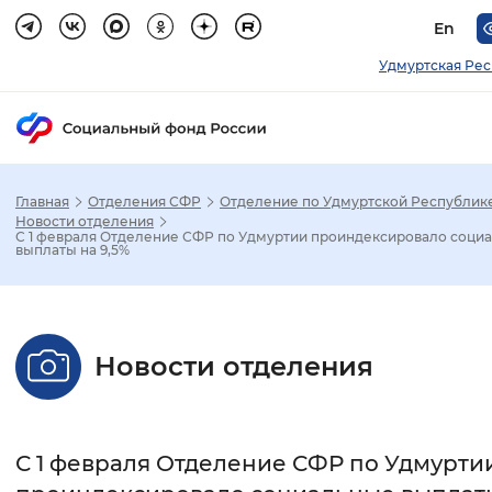
En
Удмуртская Ре
Главная
Отделения СФР
Отделение по Удмуртской Республик
Зак
Новости отделения
С 1 февраля Отделение СФР по Удмуртии проиндексировало соци
выплаты на 9,5%
Настройка режима отображения
Размер шрифта
Новости отделения
Стандартный
Увеличенный
Крупны
Шрифт
С 1 февраля Отделение СФР по Удмурти
Без засечек
С засечками