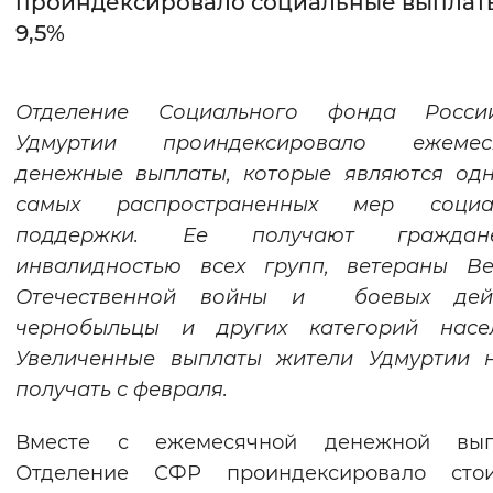
проиндексировало социальные выплат
9,5%
Интервал между буквами
Нормальный
Увеличенный
Большо
Отделение Социального фонда Росс
Удмуртии проиндексировало ежемес
Цвет сайта
денежные выплаты, которые являются од
Монохромный
Инверсивный монохромны
самых распространенных мер социа
Синий фон
поддержки. Ее получают гражда
инвалидностью всех групп, ветераны Ве
Изображения
Отечественной войны и боевых дейс
чернобыльцы и других категорий насел
Включены
Выключены
Увеличенные выплаты жители Удмуртии н
получать с февраля.
Звуковой ассистент
Воспроизвести
Остановить
Повтори
Вместе с ежемесячной денежной вып
Отделение СФР проиндексировало стои