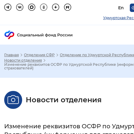
En
Удмуртская Ре
Главная
Отделения СФР
Отделение по Удмуртской Республик
Зак
Новости отделения
Изменение реквизитов ОСФР по Удмуртской Республике (информ
страхователей)
Настройка режима отображения
Размер шрифта
Новости отделения
Стандартный
Увеличенный
Крупны
Шрифт
Изменение реквизитов ОСФР по Удмур
Без засечек
С засечками