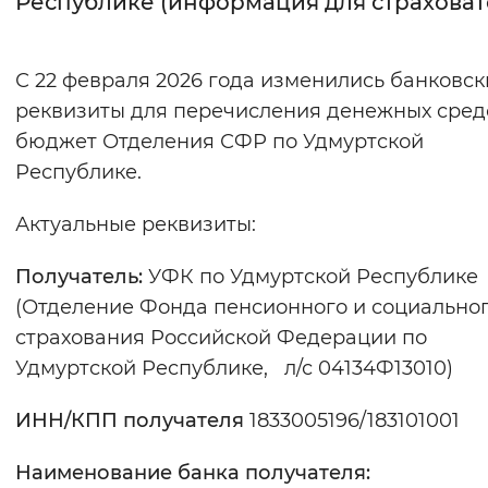
Республике (информация для страховат
Интервал между буквами
С 22 февраля 2026 года изменились банковск
Нормальный
Увеличенный
Большо
реквизиты для перечисления денежных сред
бюджет Отделения СФР по Удмуртской
Цвет сайта
Республике.
Монохромный
Инверсивный монохромны
Актуальные реквизиты:
Синий фон
Получатель:
УФК по Удмуртской Республике
Изображения
(Отделение Фонда пенсионного и социально
Включены
Выключены
страхования Российской Федерации по
Удмуртской Республике, л/с 04134Ф13010)
Звуковой ассистент
ИНН/КПП
получателя
1833005196/183101001
Воспроизвести
Остановить
Повтори
Наименование банка получателя: