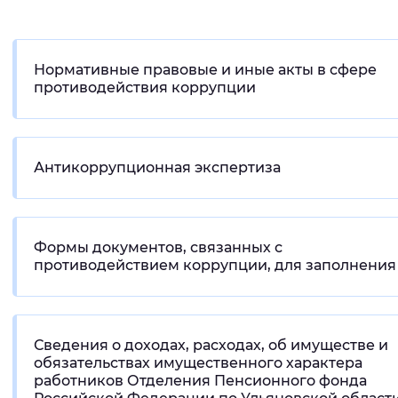
Интервал между буквами
Нормальный
Увеличенный
Большо
Нормативные правовые и иные акты в сфере
противодействия коррупции
Цвет сайта
Монохромный
Инверсивный монохромны
Антикоррупционная экспертиза
Синий фон
Изображения
Формы документов, связанных с
противодействием коррупции, для заполнения
Включены
Выключены
Звуковой ассистент
Сведения о доходах, расходах, об имуществе и
Воспроизвести
Остановить
Повтори
обязательствах имущественного характера
работников Отделения Пенсионного фонда