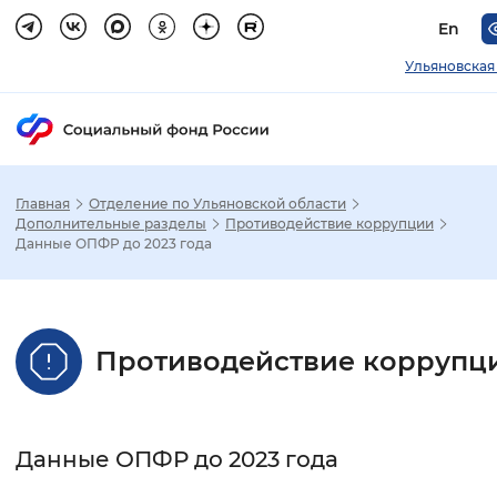
En
Ульяновская
Главная
Отделение по Ульяновской области
Зак
Дополнительные разделы
Противодействие коррупции
Данные ОПФР до 2023 года
Настройка режима отображения
Размер шрифта
Противодействие коррупц
Стандартный
Увеличенный
Крупны
Шрифт
Данные ОПФР до 2023 года
Без засечек
С засечками