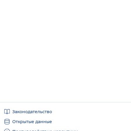
Полезные
Законодательство
ссылки
Открытые данные