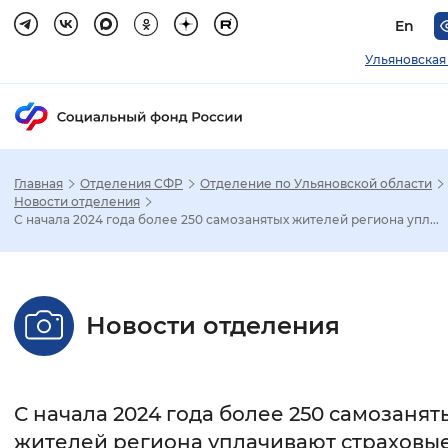
En
Ульяновская
Главная
Отделения СФР
Отделение по Ульяновской области
Зак
Новости отделения
С начала 2024 года более 250 самозанятых жителей региона упл...
Настройка режима отображения
Размер шрифта
Новости отделения
Стандартный
Увеличенный
Крупны
Шрифт
С начала 2024 года более 250 самозанят
Без засечек
С засечками
жителей региона уплачивают страховы