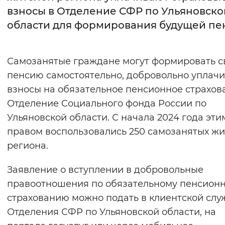
взносы в Отделение СФР по Ульяновско
Интервал между буквами
области для формирования будущей пе
Нормальный
Увеличенный
Большо
Самозанятые граждане могут формировать 
Цвет сайта
пенсию самостоятельно, добровольно уплач
Монохромный
Инверсивный монохромны
взносы на обязательное пенсионное страхов
Отделение Социального фонда России по
Синий фон
Ульяновской области. С начала 2024 года эти
правом воспользовались 250 самозанятых ж
Изображения
региона.
Включены
Выключены
Заявление о вступлении в добровольные
Звуковой ассистент
правоотношения по обязательному пенсион
страхованию можно подать в клиентской слу
Воспроизвести
Остановить
Повтори
Отделения СФР по Ульяновской области, на