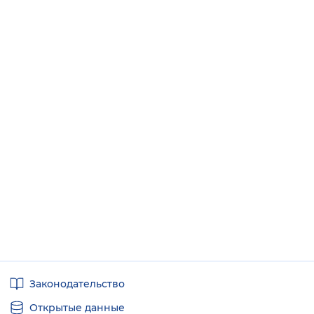
Полезные
Законодательство
ссылки
Открытые данные