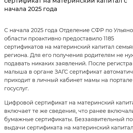
сертификат на материнский капитал с
начала 2025 года
Интервал между буквами
Нормальный
Увеличенный
Большо
С начала 2025 года Отделение СФР по Ульян
области проактивно предоставило 1185
Цвет сайта
сертификатов на материнский капитал семь
Монохромный
Инверсивный монохромны
региона. Для его получения родителям не ну
Синий фон
подавать никаких заявлений. После регистр
малыша в органе ЗАГС сертификат автомати
Изображения
приходит в личный кабинет мамы на портале
госуслуг.
Включены
Выключены
Цифровой сертификат на материнский капит
Звуковой ассистент
включает те же сведения, что ранее включал
Воспроизвести
Остановить
Повтори
бумажные сертификаты. Беззаявительный п
выдачи сертификата на материнский капита