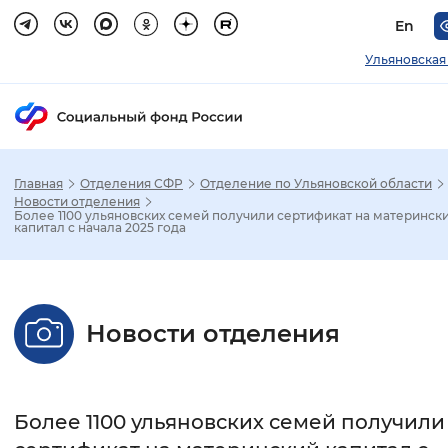
En
Ульяновская
Главная
Отделения СФР
Отделение по Ульяновской области
Зак
Новости отделения
Более 1100 ульяновских семей получили сертификат на материнск
капитал с начала 2025 года
Настройка режима отображения
Размер шрифта
Новости отделения
Стандартный
Увеличенный
Крупны
Шрифт
Более 1100 ульяновских семей получили
Без засечек
С засечками