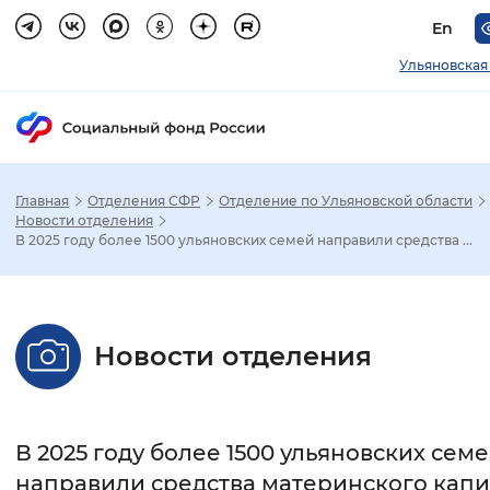
En
Ульяновская
Главная
Отделения СФР
Отделение по Ульяновской области
Зак
Новости отделения
В 2025 году более 1500 ульяновских семей направили средства ...
Настройка режима отображения
Размер шрифта
Новости отделения
Стандартный
Увеличенный
Крупны
Шрифт
В 2025 году более 1500 ульяновских сем
Без засечек
С засечками
направили средства материнского капи