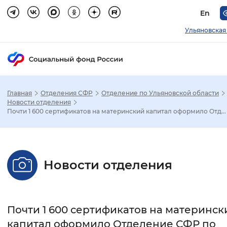
En
Ульяновская
Главная
Отделения СФР
Отделение по Ульяновской области
Зак
Новости отделения
Почти 1 600 сертификатов на материнский капитал оформило Отд...
Настройка режима отображения
Размер шрифта
Новости отделения
Стандартный
Увеличенный
Крупны
Шрифт
Почти 1 600 сертификатов на материнск
Без засечек
С засечками
капитал оформило Отделение СФР по