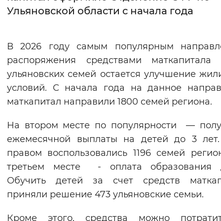
Ульяновской области с начала года
Интервал между буквами
Нормальный
Увеличенный
Большо
В 2026 году самым популярным направл
распоряжения средствами маткапитала 
Цвет сайта
ульяновских семей остается улучшение жи
Монохромный
Инверсивный монохромны
условий. С начала года на данное напра
маткапитал направили 1800 семей региона.
Синий фон
На втором месте по популярности — пол
Изображения
ежемесячной выплаты на детей до 3 лет
Включены
Выключены
правом воспользовались 1196 семей регио
третьем месте - оплата образования д
Звуковой ассистент
Обучить детей за счет средств маткап
приняли решение 473 ульяновские семьи.
Воспроизвести
Остановить
Повтори
Кроме этого, средства можно потрати