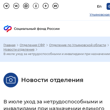
En
Ульяновская
Главная
Отделения СФР
Отделение по Ульяновской области
Зак
Новости отделения
В июле уход за нетрудоспособными и инвалидами при назначении.
Настройка режима отображения
Размер шрифта
Новости отделения
Стандартный
Увеличенный
Крупны
Шрифт
В июле уход за нетрудоспособными и
Без засечек
С засечками
инвалидами при назначении единого