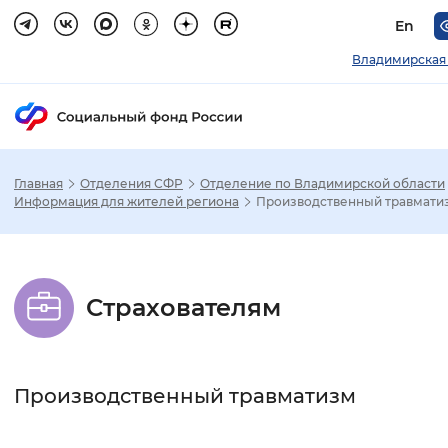
En
Владимирская
Главная
Отделения СФР
Отделение по Владимирской области
Зак
Информация для жителей региона
Производственный травмати
Настройка режима отображения
Страхователям
Размер шрифта
Стандартный
Увеличенный
Крупны
Производственный травматизм
Шрифт
Без засечек
С засечками