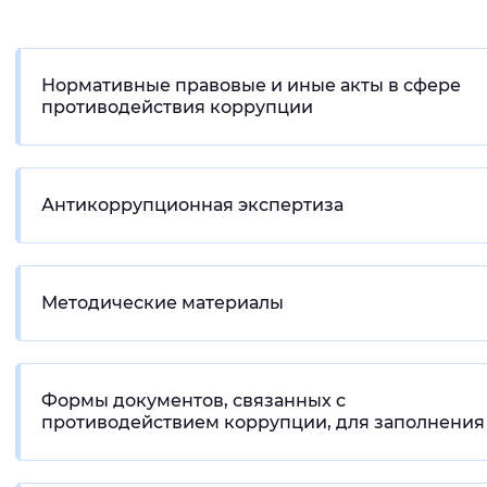
Интервал между буквами
Нормальный
Увеличенный
Большо
Нормативные правовые и иные акты в сфере
противодействия коррупции
Цвет сайта
Монохромный
Инверсивный монохромны
Антикоррупционная экспертиза
Синий фон
Изображения
Методические материалы
Включены
Выключены
Звуковой ассистент
Формы документов, связанных с
противодействием коррупции, для заполнения
Воспроизвести
Остановить
Повтори