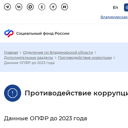
En
Владимирская
Главная
Отделение по Владимирской области
Зак
Дополнительные разделы
Противодействие коррупции
Данные ОПФР до 2023 года
Настройка режима отображения
Размер шрифта
Противодействие коррупц
Стандартный
Увеличенный
Крупны
Шрифт
Данные ОПФР до 2023 года
Без засечек
С засечками