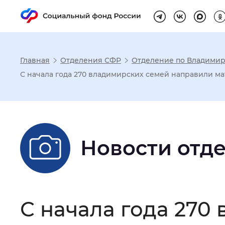
Главная
Отделения СФР
Отделение по Владимир
Настройка реж
С начала года 270 владимирских семей направили м
Размер шрифта
:
Стандартный
Новости отд
Шрифт
:
Без засечек
С з
Интервал между буквами
:
Нор
С начала года 270