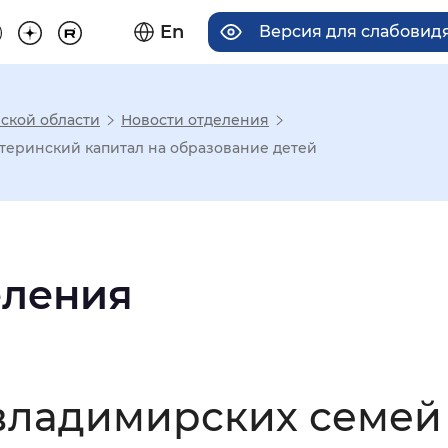
En
Версия для слабовид
ской области
Новости отделения
има отображения
атеринский капитал на образование детей
Увеличенный
Крупный
еления
асечками
мальный
Увеличенный
Большо
 владимирских семе