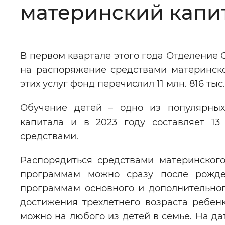
материнский капит
Цвет сайта
:
Монохромный
В первом квартале этого года Отделение
Изображения
:
Включены
на распоряжение средствами материнско
этих услуг фонд перечислил 11 млн. 816 тыс
Звуковой ассистент
:
Воспроизв
Обучение детей – одно из популярных
капитала и в 2023 году составляет 1
средствами.
Вернуть стандартные настройки
Распорядиться средствами материнског
программам можно сразу после рожден
программам основного и дополнительно
достижения трехлетнего возраста ребенк
можно на любого из детей в семье. На да