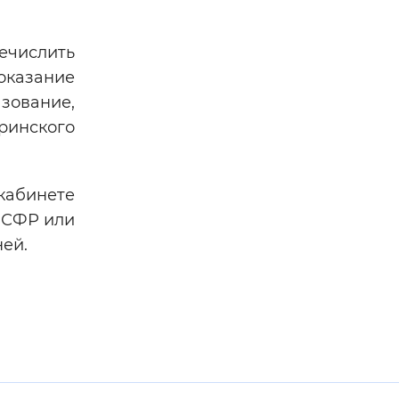
ечислить
казание
зование,
ринского
кабинете
е СФР или
ей.