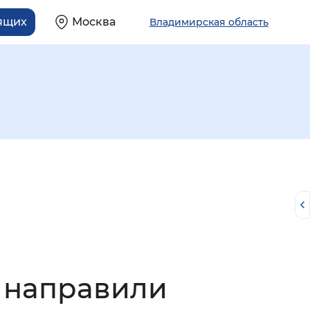
ящих
Москва
Владимирская область
й
й направили