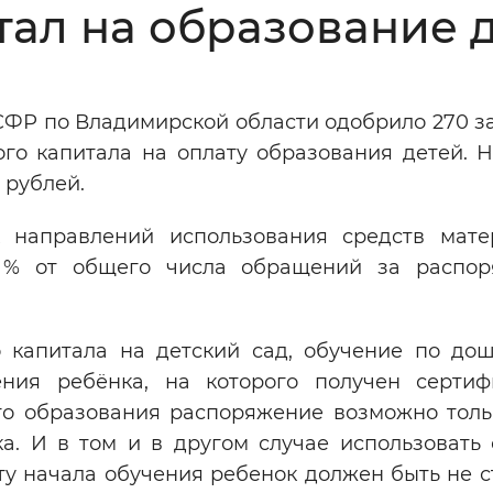
ал на образование 
Инверсивный монохромный
Синий
 СФР по Владимирской области одобрило 270 з
Выключены
го капитала на оплату образования детей. Н
. рублей.
ести
Остановить
Повторить
 направлений использования средств мате
3 % от общего числа обращений за распо
о капитала на детский сад, обучение по до
ия ребёнка, на которого получен сертиф
го образования распоряжение возможно толь
а. И в том и в другом случае использовать 
ту начала обучения ребенок должен быть не 