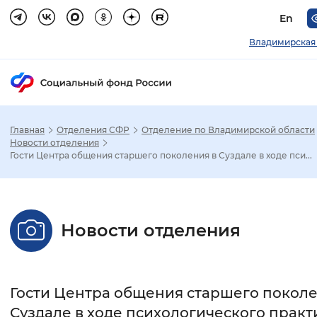
En
Владимирская
Главная
Отделения СФР
Отделение по Владимирской области
Зак
Новости отделения
Гости Центра общения старшего поколения в Суздале в ходе пси...
Настройка режима отображения
Размер шрифта
Новости отделения
Стандартный
Увеличенный
Крупны
Шрифт
Гости Центра общения старшего поколе
Без засечек
С засечками
Суздале в ходе психологического практ