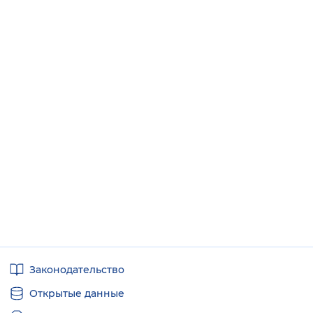
Полезные
Законодательство
ссылки
Открытые данные