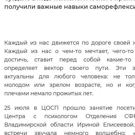
получили важные навыки саморефлекс
Интервал между буквами
Нормальный
Увеличенный
Большо
Цвет сайта
Каждый из нас движется по дороге своей 
Каждый из нас о чем-то мечтает, чего-то
Монохромный
Инверсивный монохромны
достичь, ставит перед собой какие-то 
Синий фон
определяет вектор своего пути. Эти з
актуальны для любого человека: не тол
Изображения
молодом или зрелом возрасте, но и ког
Включены
Выключены
плечами немало прожитых лет.
25 июля в ЦОСП прошло занятие посети
Звуковой ассистент
Центра с психологом Отделения С
Воспроизвести
Остановить
Повтори
Владимирской области Ириной Елисеевой
встречи звучала немного волшебно: «