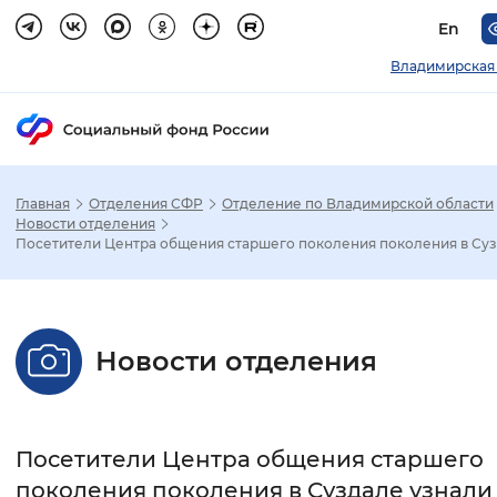
En
Владимирская
Главная
Отделения СФР
Отделение по Владимирской области
Зак
Новости отделения
Посетители Центра общения старшего поколения поколения в Суз.
Настройка режима отображения
Размер шрифта
Новости отделения
Стандартный
Увеличенный
Крупны
Шрифт
Посетители Центра общения старшего
Без засечек
С засечками
поколения поколения в Суздале узнали