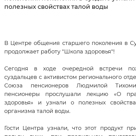
полезных свойствах талой воды
Интервал между буквами
Нормальный
Увеличенный
Большо
Цвет сайта
В Центре общения старшего поколения в С
продолжает работу "Школа здоровья"!
Монохромный
Инверсивный монохромны
Синий фон
Сегодня в ходе очередной встречи по
суздальцев с активистом регионального отд
Изображения
Союза пенсионеров Людмилой Тихоми
Включены
Выключены
пенсионеры прослушали лекцию «О пра
здоровья» и узнали о полезных свойств
Звуковой ассистент
организма талой воды.
Воспроизвести
Остановить
Повтори
Гости Центра узнали, что этот продукт пр