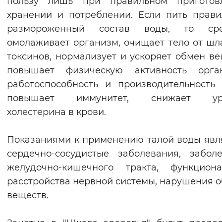
пользу лишь при правильном приготовл
Вернуть стандартные настройки
хранении и потреблении. Если пить прав
размороженный состав воды, то сре
омолаживает организм, очищает тело от шл
токсинов, нормализует и ускоряет обмен ве
повышает физическую активность орган
работоспособность и производительность 
повышает иммунитет, снижает ур
холестерина в крови.
Показаниями к применению талой воды явл
сердечно-сосудистые заболевания, забол
желудочно-кишечного тракта, функциона
расстройства нервной системы, нарушения 
веществ.