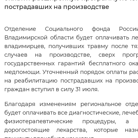
пострадавших на производстве
Интервал между буквами
Нормальный
Увеличенный
Большо
Отделение Социального фонда Росс
Владимирской области будет оплачивать л
Цвет сайта
владимирцев, получивших травму после т
Монохромный
Инверсивный монохромны
случаев на производстве, сверх прог
государственных гарантий бесплатного ок
Синий фон
медпомощи. Уточненный порядок оплаты ра
на реабилитацию пострадавших на произв
Изображения
граждан вступил в силу 31 июля.
Включены
Выключены
Благодаря изменениям региональное отд
Звуковой ассистент
будет оплачивать все диагностические, лече
физиотерапевтические процедуры, а 
Воспроизвести
Остановить
Повтори
дорогостоящие лекарства, которые назн