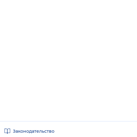
Полезные
Законодательство
ссылки