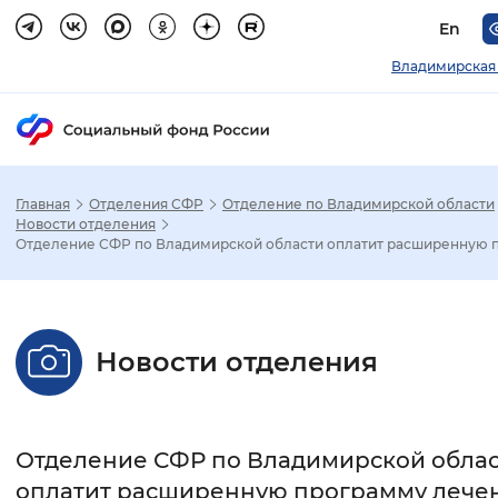
En
Владимирская
Главная
Отделения СФР
Отделение по Владимирской области
Зак
Новости отделения
Отделение СФР по Владимирской области оплатит расширенную пр
Настройка режима отображения
Размер шрифта
Новости отделения
Стандартный
Увеличенный
Крупны
Шрифт
Отделение СФР по Владимирской обла
Без засечек
С засечками
оплатит расширенную программу лече