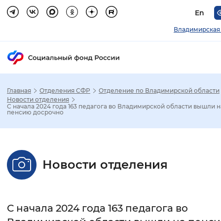
En
Владимирская
Главная
Отделения СФР
Отделение по Владимирской области
Зак
Новости отделения
С начала 2024 года 163 педагога во Владимирской области вышли н
пенсию досрочно
Настройка режима отображения
Размер шрифта
Новости отделения
Стандартный
Увеличенный
Крупны
Шрифт
С начала 2024 года 163 педагога во
Без засечек
С засечками