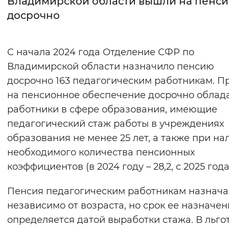
Владимирской области вышли на пенс
досрочно
Интервал между буквами
Нормальный
Увеличенный
Большо
С начала 2024 года Отделение СФР по
Владимирской области назначило пенсию
Цвет сайта
досрочно 163 педагогическим работникам. П
Монохромный
Инверсивный монохромны
на пенсионное обеспечение досрочно облад
Синий фон
работники в сфере образования, имеющие
педагогический стаж работы в учреждениях
Изображения
образования не менее 25 лет, а также при на
необходимого количества пенсионных
Включены
Выключены
коэффициентов (в 2024 году – 28,2, с 2025 года 
Звуковой ассистент
Пенсия педагогическим работникам назнача
Воспроизвести
Остановить
Повтори
независимо от возраста, но срок ее назначен
определяется датой выработки стажа. В льго