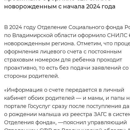
новорожденным с начала 2024 года
Интервал между буквами
Нормальный
Увеличенный
Большо
В 2024 году Отделение Социального фонда Р
по Владимирской области оформило СНИЛС 6
Цвет сайта
новорожденным региона. Отметим, что проц
Монохромный
Инверсивный монохромны
оформления лицевого счета с постоянным
страховым номером для ребенка проходит
Синий фон
проактивно, то есть без подачи заявлений со
стороны родителей.
Изображения
Включены
Выключены
«Информация о счете передается в личный
кабинет обоих родителей — и мамы, и папы н
Звуковой ассистент
портале Госуслуг сразу после поступления д
о рождении малыша из реестра ЗАГС в систе
Воспроизвести
Остановить
Повтори
Отделения фонда», —пояснил управляющий