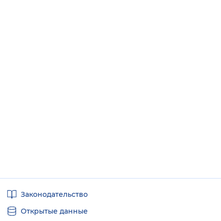
Полезные
Законодательство
ссылки
Открытые данные