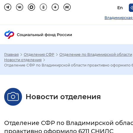
En
Владимирская
Главная
Отделения СФР
Отделение по Владимирской области
Зак
Новости отделения
Отделение СФР по Владимирской области проактивно оформило 62
Настройка режима отображения
Размер шрифта
Новости отделения
Стандартный
Увеличенный
Крупны
Шрифт
Отделение СФР по Владимирской обла
Без засечек
С засечками
проактивно оформило 6211 СНИЛС