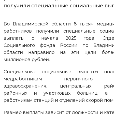
получили специальные социальные вы
Интервал между буквами
Нормальный
Увеличенный
Большо
Во Владимирской области 8 тысяч медиц
работников получили специальные социа
Цвет сайта
выплаты с начала 2025 года. Отде
Монохромный
Инверсивный монохромны
Социального фонда России по Владими
области направило на эти цели боле
Синий фон
миллионов рублей.
Изображения
Специальные социальные выплаты пол
Включены
Выключены
медработникам первичного з
здравоохранения, центральных райо
Звуковой ассистент
районных и участковых больниц, а 
работникам станций и отделений скорой пом
Воспроизвести
Остановить
Повтори
Размер выплаты зависит от должности и кат