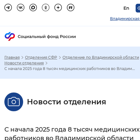
En
Владимирская
Главная
Отделения СФР
Отделение по Владимирской области
Зак
Новости отделения
С начала 2025 года 8 тысяч медицинских работников во Владим...
Настройка режима отображения
Размер шрифта
Новости отделения
Стандартный
Увеличенный
Крупны
Шрифт
С начала 2025 года 8 тысяч медицинских
Без засечек
С засечками
работников во Владимирской области