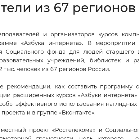
тели из 67 регионов
Инверсивный монохромный
Синий
подавателей и организаторов курсов комп
Выключены
рамме «Азбука интернета». В мероприятии
я Социального фонда для людей старшего в
ести
Остановить
Повторить
разовательных учреждений, библиотек и р
 тыс. человек из 67 регионов России.
е рекомендации, как составить программу о
ции расширенных курсов «Азбуки интернета» 
особы эффективного использования наглядных 
е
проекта и в группе «Вконтакте».
вместный проект «Ростелекома» и Социально
ьютерной грамотности, цель которого – о