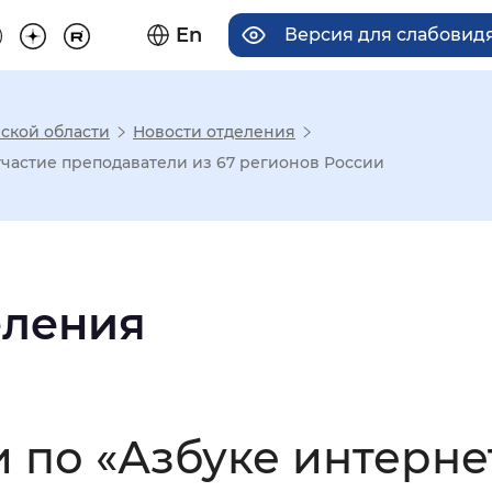
En
Версия для слабовид
ской области
Новости отделения
има отображения
участие преподаватели из 67 регионов России
Увеличенный
Крупный
еления
асечками
мальный
Увеличенный
Большо
 по «Азбуке интерне