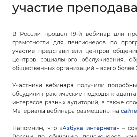
участие преподава
Цвет сайта
:
Монохромный
В России прошел 19-й вебинар для пре
Изображения
:
Включены
грамотности для пенсионеров по прог
участие представители центров общени
Звуковой ассистент
:
Воспроизв
центров социального обслуживания, об
общественных организаций – всего более 2
Участники вебинара получили подробны
обсудили практические подходы к адапта
Вернуть стандартные настройки
интересов разных аудиторий, а также сп
Материалы вебинара размещены на
сайт
Напомним, что «
Азбука интернета
» – со
России по обучению пенсионеров комп