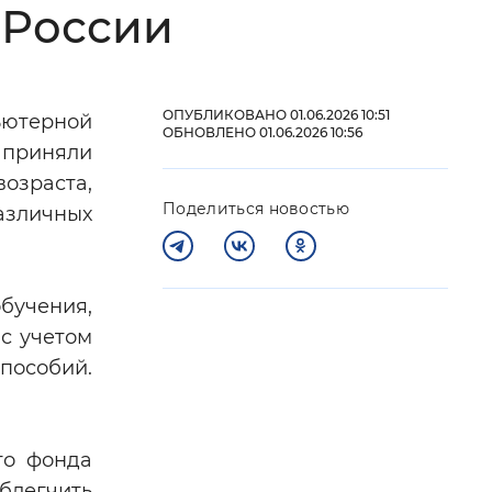
 России
 фон
ОПУБЛИКОВАНО 01.06.2026 10:51
ьютерной
ОБНОВЛЕНО 01.06.2026 10:56
 приняли
озраста,
Поделиться новостью
азличных
бучения,
с учетом
Закрыть
пособий.
го фонда
блегчить