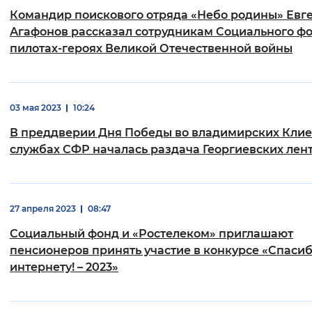
Командир поискового отряда «Небо родины» Евг
Интервал между буквами
Агафонов рассказал сотрудникам Социального фо
пилотах-героях Великой Отечественной войны
Нормальный
Увеличенный
Большо
Цвет сайта
03 мая 2023
10:24
Монохромный
Инверсивный монохромны
В преддверии Дня Победы во владимирских Клие
Синий фон
службах СФР началась раздача Георгиевских лен
Изображения
27 апреля 2023
08:47
Включены
Выключены
Социальный фонд и «Ростелеком» приглашают
Звуковой ассистент
пенсионеров принять участие в конкурсе «Спаси
интернету! – 2023»
Воспроизвести
Остановить
Повтори