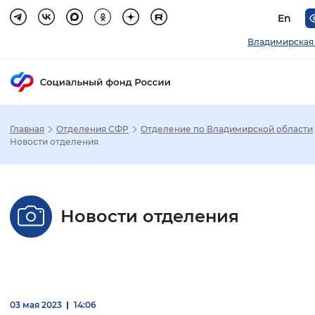
En
Владимирская
Главная
Отделения СФР
Отделение по Владимирской области
Зак
Новости отделения
Настройка режима отображения
Новости отделения
Размер шрифта
Стандартный
Увеличенный
Крупны
Шрифт
Без засечек
С засечками
03 мая 2023
14:06