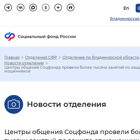
En
Владимирская
Главная
Отделения СФР
Отделение по Владимирской области
Зак
Новости отделения
Центры общения Соцфонда провели более тысячи занятий по защи
мошенников
Настройка режима отображения
Размер шрифта
Новости отделения
Стандартный
Увеличенный
Крупны
Шрифт
Центры общения Соцфонда провели бо
Без засечек
С засечками