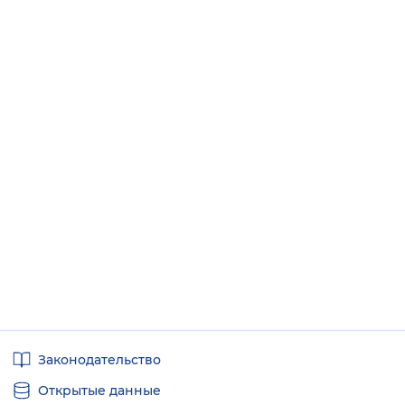
Полезные
Законодательство
ссылки
Открытые данные