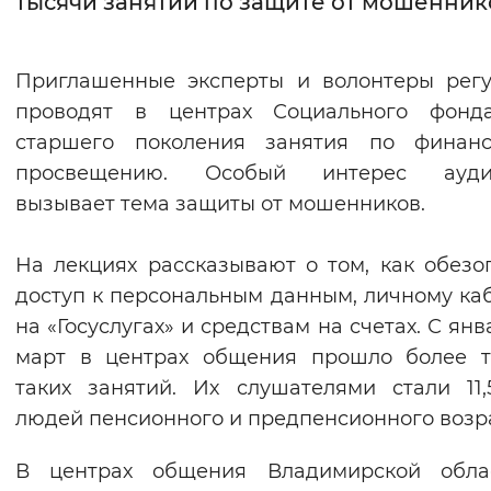
тысячи занятий по защите от мошенник
Интервал между буквами
Приглашенные эксперты и волонтеры рег
Нормальный
Увеличенный
Большо
проводят в центрах Социального фонд
старшего поколения занятия по финанс
Цвет сайта
просвещению. Особый интерес ауди
Монохромный
Инверсивный монохромны
вызывает тема защиты от мошенников.
Синий фон
На лекциях рассказывают о том, как обезо
Изображения
доступ к персональным данным, личному ка
на «Госуслугах» и средствам на счетах. С янв
Включены
Выключены
март в центрах общения прошло более т
таких занятий. Их слушателями стали 11,
Звуковой ассистент
людей пенсионного и предпенсионного возра
Воспроизвести
Остановить
Повтори
В центрах общения Владимирской обла