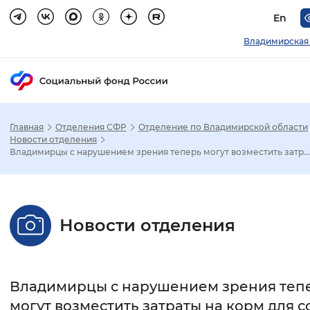
En
Владимирская
Главная
Отделения СФР
Отделение по Владимирской области
Зак
Новости отделения
Владимирцы с нарушением зрения теперь могут возместить затр...
Настройка режима отображения
Размер шрифта
Новости отделения
Стандартный
Увеличенный
Крупны
Шрифт
Владимирцы с нарушением зрения теп
Без засечек
С засечками
могут возместить затраты на корм для с