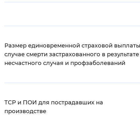
Интервал между буквами
Нормальный
Увеличенный
Большо
Цвет сайта
Размер единовременной страховой выплаты
Монохромный
Инверсивный монохромны
случае смерти застрахованного в результате
несчастного случая и профзаболеваний
Синий фон
Изображения
Включены
Выключены
ТСР и ПОИ для пострадавших на
производстве
Звуковой ассистент
Воспроизвести
Остановить
Повтори