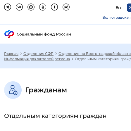
En
Волгоградская
Главная
Отделения СФР
Отделение по Волгоградской области
Зак
Информация для жителей региона
Отдельным категориям граж
Настройка режима отображения
Гражданам
Размер шрифта
Стандартный
Увеличенный
Крупны
Отдельным категориям граждан
Шрифт
Без засечек
С засечками