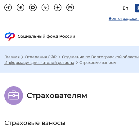
En
Волгоградская
Главная
Отделения СФР
Отделение по Волгоградской области
Зак
Информация для жителей региона
Страховые взносы
Настройка режима отображения
Страхователям
Размер шрифта
Стандартный
Увеличенный
Крупны
Страховые взносы
Шрифт
Без засечек
С засечками