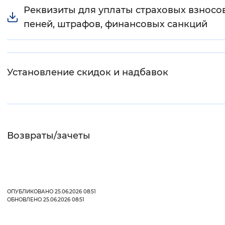
Реквизиты для уплаты страховых взносов
Интервал между буквами
пеней, штрафов, финансовых санкций
Нормальный
Увеличенный
Большо
Цвет сайта
Установление скидок и надбавок
Монохромный
Инверсивный монохромны
Синий фон
Изображения
Возвраты/зачеты
Включены
Выключены
Звуковой ассистент
ОПУБЛИКОВАНО 25.06.2026 08:51
Воспроизвести
Остановить
Повтори
ОБНОВЛЕНО 25.06.2026 08:51