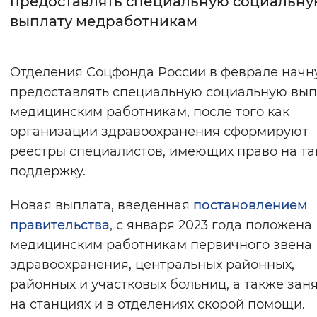
предоставлять специальную социальн
выплату медработникам
Интервал между буквами
Нормальный
Увеличенный
Большо
Отделения Соцфонда России в феврале начн
предоставлять специальную социальную вып
Цвет сайта
медицинским работникам, после того как
Монохромный
Инверсивный монохромны
организации здравоохранения сформируют
Синий фон
реестры специалистов, имеющих право на т
поддержку.
Изображения
Новая выплата, введенная
постановлением
Включены
Выключены
правительства
, с января 2023 года положена
медицинским работникам первичного звена
Звуковой ассистент
здравоохранения, центральных районных,
Воспроизвести
Остановить
Повтори
районных и участковых больниц, а также зан
на станциях и в отделениях скорой помощи.