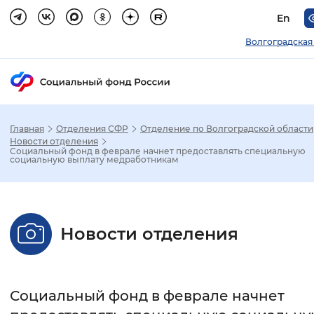
En
Волгоградская
Главная
Отделения СФР
Отделение по Волгоградской области
Зак
Новости отделения
Социальный фонд в феврале начнет предоставлять специальную
социальную выплату медработникам
Настройка режима отображения
Размер шрифта
Новости отделения
Стандартный
Увеличенный
Крупны
Шрифт
Социальный фонд в феврале начнет
Без засечек
С засечками