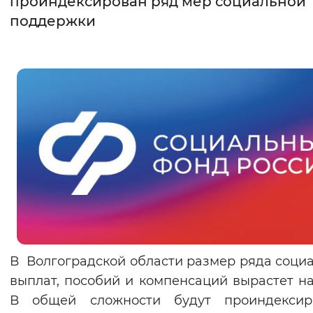
проиндексирован ряд мер социальной
поддержки
Интервал между буквами
Нормальный
Увеличенный
Большо
Цвет сайта
Монохромный
Инверсивный монохромны
Синий фон
Изображения
Включены
Выключены
Звуковой ассистент
В Волгоградской области размер ряда соци
Воспроизвести
Остановить
Повтори
выплат, пособий и компенсаций вырастет на 
В общей сложности будут проиндексир