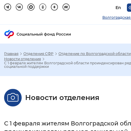
En
Волгоградская
Главная
Отделения СФР
Отделение по Волгоградской области
Зак
Новости отделения
С 1 февраля жителям Волгоградской области проиндексирован ря
социальной поддержки
Настройка режима отображения
Размер шрифта
Новости отделения
Стандартный
Увеличенный
Крупны
Шрифт
С 1 февраля жителям Волгоградской об
Без засечек
С засечками