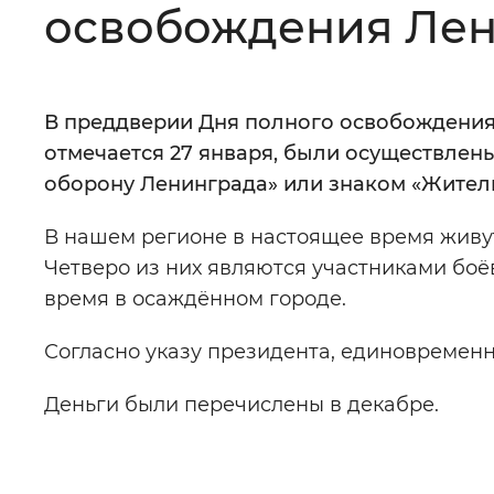
освобождения Ле
Цвет сайта
:
Монохромный
В преддверии Дня полного освобождения
Изображения
:
Включены
отмечается 27 января, были осуществле
оборону Ленинграда» или знаком «Жител
Звуковой ассистент
:
Воспроизв
В нашем регионе в настоящее время живут
Четверо из них являются участниками боёв
время в осаждённом городе.
Вернуть стандартные настройки
Согласно указу президента, единовременн
Деньги были перечислены в декабре.