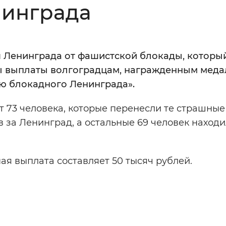
нинграда
Инверсивный монохромный
Синий
 Ленинграда от фашистской блокады, которы
Выключены
ны выплаты волгоградцам, награжденным меда
ю блокадного Ленинграда».
ести
Остановить
Повторить
 73 человека, которые перенесли те страшные
 за Ленинград, а остальные 69 человек находи
ая выплата составляет 50 тысяч рублей.