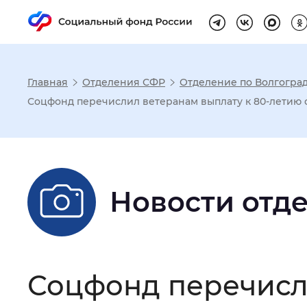
Главная
Отделения СФР
Отделение по Волгоград
Настройка реж
Соцфонд перечислил ветеранам выплату к 80-летию
Размер шрифта
:
Стандартный
Новости отд
Шрифт
:
Без засечек
С з
Интервал между буквами
:
Нор
Соцфонд перечисл