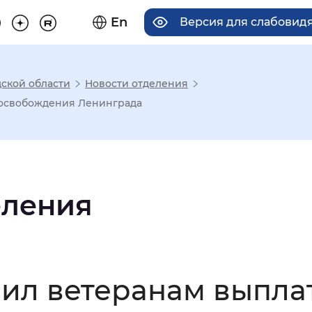
En
Версия для слабовид
ской области
Новости отделения
има отображения
 освобождения Ленинграда
Увеличенный
Крупный
еления
асечками
мальный
Увеличенный
Большо
ил ветеранам выплат