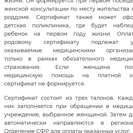
жизни. Он формируется при первом посещ
Вернуть стандартные настройки
женской консультации по месту жительства 
роддоме. Сертификат также может офо
детская поликлиника, где будет наблюд
ребенок на первом году жизни. Опла
родовому сертификату подлежат ус
оказываемые медицинскими организа
только в рамках обязательного медицин
страхования. Если женщина пол
медицинскую помощь на платной ос
сертификат не формируется.
Сертификат состоит из трех талонов. Каж
них заполняется при обращении в медиц
учреждение, выбранное женщиной. Затем 
автоматически направляются в региона
Отделение СФР для оплаты оказанных услуг.