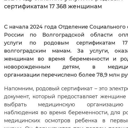
сертификатам 17 368 женщинам
Интервал между буквами
Нормальный
Увеличенный
Большо
С начала 2024 года Отделение Социального
России по Волгоградской области опл
Цвет сайта
услуги по родовым сертификатам 1
Монохромный
Инверсивный монохромны
волгоградским мамам. За услуги, оказ
женщинам во время беременности и ро
Синий фон
новорожденным детям, в медици
организации перечислено более 78,9 млн ру
Изображения
Включены
Выключены
Напомним, родовый сертификат – это элект
документ, который предоставляет женщине
Звуковой ассистент
выбрать медицинскую организаци
наблюдения во время беременности, для р
Воспроизвести
Остановить
Повтори
медицинских осмотров ребенка в первы