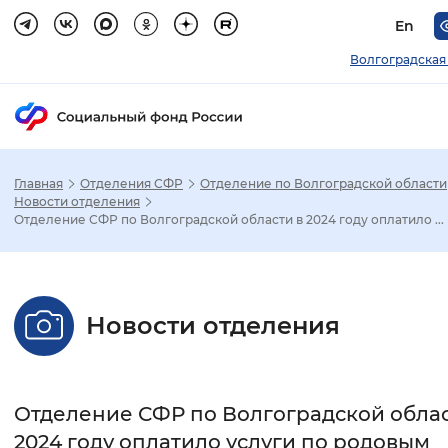
En
Волгоградская
Главная
Отделения СФР
Отделение по Волгоградской области
Зак
Новости отделения
Отделение СФР по Волгоградской области в 2024 году оплатило ...
Настройка режима отображения
Размер шрифта
Новости отделения
Стандартный
Увеличенный
Крупны
Шрифт
Отделение СФР по Волгоградской облас
Без засечек
С засечками
2024 году оплатило услуги по родовым