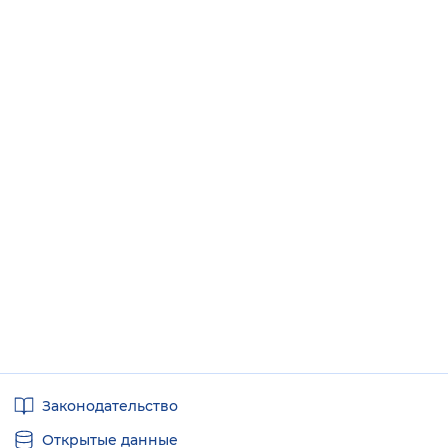
Полезные
Законодательство
ссылки
Открытые данные