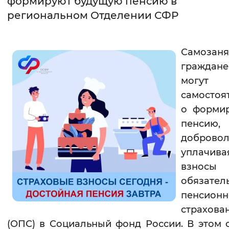
формируют будущую пенсию в
региональном Отделении СФР
Интервал между буквами
Нормальный
Увеличенный
Большо
Самозаня
граждан
Цвет сайта
могут
Монохромный
Инверсивный монохромны
самостоя
Синий фон
о формир
пенсию,
Изображения
добровол
уплачива
Включены
Выключены
взнос
обязател
Звуковой ассистент
пенсионн
Воспроизвести
Остановить
Повтори
страхова
(ОПС) в Социальный фонд России. В этом 