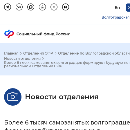
En
Волгоградская
Главная
Отделения СФР
Отделение по Волгоградской области
Зак
Новости отделения
Более 6 тысяч самозанятых волгоградцев формируют будущую пе
региональном Отделении СФР
Настройка режима отображения
Размер шрифта
Новости отделения
Стандартный
Увеличенный
Крупны
Шрифт
Более 6 тысяч самозанятых волгоградц
Без засечек
С засечками