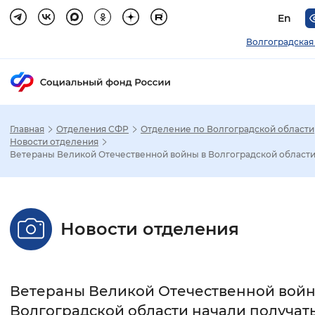
En
Волгоградская
Главная
Отделения СФР
Отделение по Волгоградской области
Зак
Новости отделения
Ветераны Великой Отечественной войны в Волгоградской области.
Настройка режима отображения
Размер шрифта
Новости отделения
Стандартный
Увеличенный
Крупны
Шрифт
Ветераны Великой Отечественной войн
Без засечек
С засечками
Волгоградской области начали получат