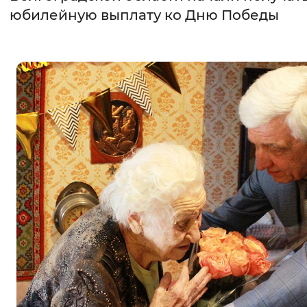
юбилейную выплату ко Дню Победы
Интервал между буквами
Нормальный
Увеличенный
Большо
Цвет сайта
Монохромный
Инверсивный монохромны
Синий фон
Изображения
Включены
Выключены
Звуковой ассистент
Воспроизвести
Остановить
Повтори