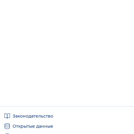
Полезные
Законодательство
ссылки
Открытые данные