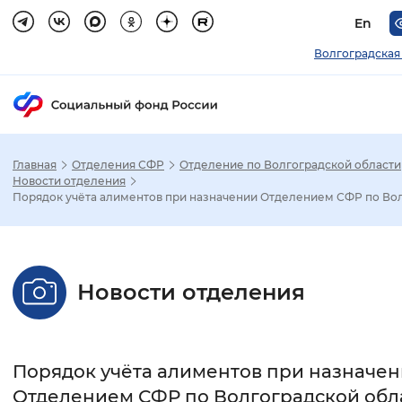
En
Волгоградская
Главная
Отделения СФР
Отделение по Волгоградской области
Зак
Новости отделения
Порядок учёта алиментов при назначении Отделением СФР по Вол.
Настройка режима отображения
Размер шрифта
Новости отделения
Стандартный
Увеличенный
Крупны
Шрифт
Порядок учёта алиментов при назначе
Без засечек
С засечками
Отделением СФР по Волгоградской обл