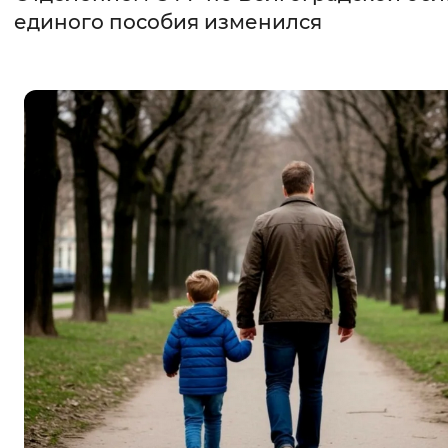
единого пособия изменился
Интервал между буквами
Нормальный
Увеличенный
Большо
Цвет сайта
Монохромный
Инверсивный монохромны
Синий фон
Изображения
Включены
Выключены
Звуковой ассистент
Воспроизвести
Остановить
Повтори