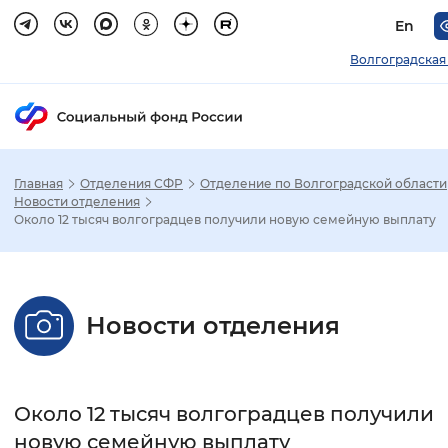
En
Волгоградская
Главная
Отделения СФР
Отделение по Волгоградской области
Зак
Новости отделения
Около 12 тысяч волгоградцев получили новую семейную выплату
Настройка режима отображения
Размер шрифта
Новости отделения
Стандартный
Увеличенный
Крупны
Шрифт
Около 12 тысяч волгоградцев получили
Без засечек
С засечками
новую семейную выплату