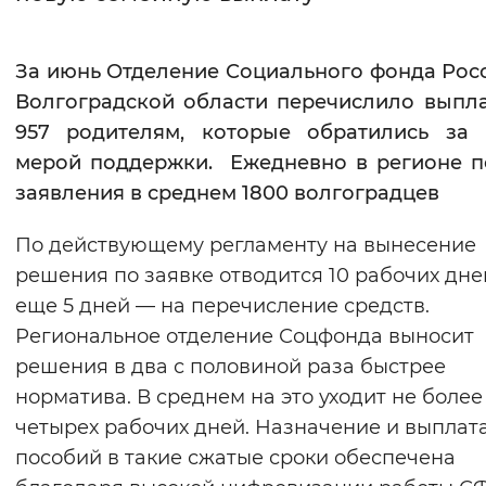
Интервал между буквами
За июнь Отделение Социального фонда Рос
Нормальный
Увеличенный
Большо
Волгоградской области перечислило выпл
957 родителям, которые обратились за 
Цвет сайта
мерой поддержки. Ежедневно в регионе 
Монохромный
Инверсивный монохромны
заявления в среднем 1800 волгоградцев
Синий фон
По действующему регламенту на вынесение
решения по заявке отводится 10 рабочих дне
Изображения
еще 5 дней — на перечисление средств.
Включены
Выключены
Региональное отделение Соцфонда выносит
решения в два с половиной раза быстрее
Звуковой ассистент
норматива. В среднем на это уходит не более
четырех рабочих дней. Назначение и выплат
Воспроизвести
Остановить
Повтори
пособий в такие сжатые сроки обеспечена