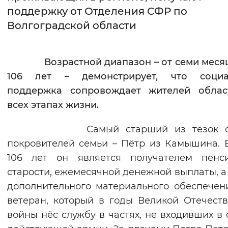
поддержку от Отделения СФР по
Интервал между буквами
Волгоградской области
Нормальный
Увеличенный
Большо
Возрастной диапазон – от семи меся
Цвет сайта
106 лет – демонстрирует, что социа
Монохромный
Инверсивный монохромны
поддержка сопровождает жителей облас
всех этапах жизни.
Синий фон
Самый старший из тёзок св
Изображения
покровителей семьи – Пётр из Камышина. 
Включены
Выключены
106 лет он является получателем пенс
старости, ежемесячной денежной выплаты, а
Звуковой ассистент
дополнительного материального обеспечен
ветеран, который в годы Великой Отечест
Воспроизвести
Остановить
Повтори
войны нёс службу в частях, не входивших в 