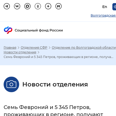
En
Волгоградская
Главная
Отделения СФР
Отделение по Волгоградской области
Зак
Новости отделения
Семь Февроний и 5 345 Петров, проживающих в регионе, получа...
Настройка режима отображения
Размер шрифта
Новости отделения
Стандартный
Увеличенный
Крупны
Шрифт
Семь Февроний и 5 345 Петров,
Без засечек
С засечками
проживающих в регионе, получают