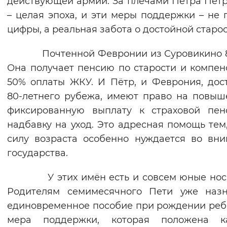
действующей армии. За плечами Петра Пет
Вернуть стандартные настройки
– целая эпоха, и эти меры поддержки – не 
цифры, а реальная забота о достойной старос
Почтенной Февронии из Суровикино 89
Она получает пенсию по старости и компе
50% оплаты ЖКУ. И Пётр, и Феврония, дос
80-летнего рубежа, имеют право на повы
фиксированную выплату к страховой пен
надбавку на уход. Это адресная помощь тем,
силу возраста особенно нуждается во вн
государства.
У этих имён есть и совсем юные носи
Родителям семимесячного Пети уже назн
единовременное пособие при рождении реб
мера поддержки, которая положена к