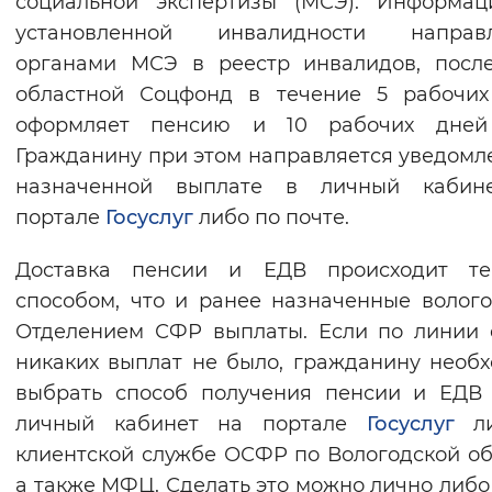
социальной экспертизы (МСЭ). Информац
Вернуть стандартные настройки
установленной инвалидности направл
органами МСЭ в реестр инвалидов, посл
областной Соцфонд в течение 5 рабочих
оформляет пенсию и 10 рабочих дней
Гражданину при этом направляется уведомл
назначенной выплате в личный кабин
портале
Госуслуг
либо по почте.
Доставка пенсии и ЕДВ происходит т
способом, что и ранее назначенные волог
Отделением СФР выплаты. Если по линии
никаких выплат не было, гражданину необ
выбрать способ получения пенсии и ЕДВ
личный кабинет на портале
Госуслуг
ли
клиентской службе ОСФР по Вологодской об
а также МФЦ. Сделать это можно лично либо