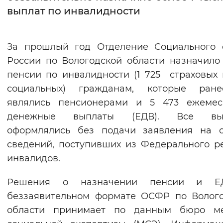
выплат по инвалидности
Интервал между буквами
Нормальный
Увеличенный
Большо
За прошлый год Отделение Социального 
России по Вологодской области назначило
Цвет сайта
пенсии по инвалидности (1 725 страховых
Монохромный
Инверсивный монохромны
социальных) гражданам, которые ран
являлись пенсионерами и 5 473 ежемес
Синий фон
денежные выплаты (ЕДВ). Все вы
оформлялись без подачи заявления на о
Изображения
сведений, поступивших из Федерального р
Включены
Выключены
инвалидов.
Звуковой ассистент
Решения о назначении пенсии и 
беззаявительном формате ОСФР по Волог
Воспроизвести
Остановить
Повтори
области принимает по данным бюро ме