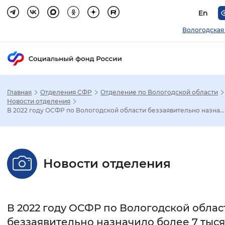
En
Вологодская
Главная
Отделения СФР
Отделение по Вологодской области
Зак
Новости отделения
В 2022 году ОСФР по Вологодской области беззаявительно назна...
Настройка режима отображения
Размер шрифта
Новости отделения
Стандартный
Увеличенный
Крупны
Шрифт
В 2022 году ОСФР по Вологодской облас
Без засечек
С засечками
беззаявительно назначило более 7 тыс