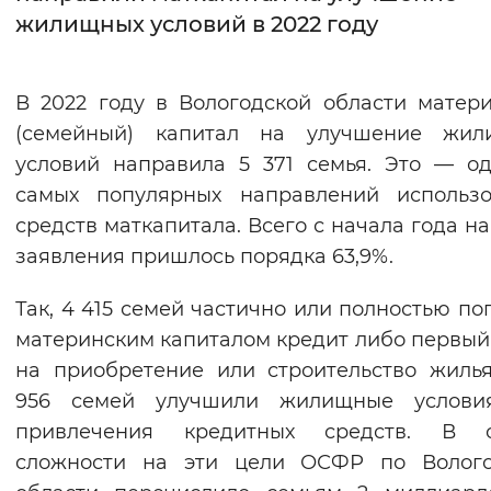
жилищных условий в 2022 году
Интервал между буквами
Нормальный
Увеличенный
Большо
В 2022 году в Вологодской области матер
(семейный) капитал на улучшение жил
Цвет сайта
условий направила 5 371 семья. Это — о
Монохромный
Инверсивный монохромны
самых популярных направлений использо
средств маткапитала. Всего с начала года на
Синий фон
заявления пришлось порядка 63,9%.
Изображения
Так, 4 415 семей частично или полностью по
Включены
Выключены
материнским капиталом кредит либо первый
на приобретение или строительство жиль
Звуковой ассистент
956 семей улучшили жилищные услови
привлечения кредитных средств. В 
Воспроизвести
Остановить
Повтори
сложности на эти цели ОСФР по Волого