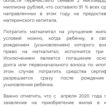
области перечислило семьям 2 миллиард
Вернуть стандартные настройки
миллиона рублей, что составило 91 % всех ср
направленных в этом году на предостав
материнского капитала.
Потратить маткапитал на улучшение жил
условий можно, когда ребёнку, в св
рождением (усыновлением) которого воз
право на маткапитал, исполнится три 
Исключением является погашение осно
долга или первоначального взноса по ипот
этом случае потратить средства сертиф
разрешается сразу после рождени
усыновления ребёнка.
Важно отметить, что с апреля 2020 года 
заявление на приобретение жилья в к