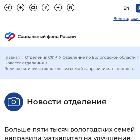
En
Вологодская
Главная
Отделения СФР
Отделение по Вологодской области
Зак
Новости отделения
Больше пяти тысяч вологодских семей направили маткапитал н...
Настройка режима отображения
Размер шрифта
Новости отделения
Стандартный
Увеличенный
Крупны
Шрифт
Больше пяти тысяч вологодских семей
Без засечек
С засечками
направили маткапитал на улучшение