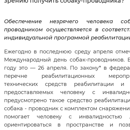
зрению получить собаку-проводника?
Интервал между буквами
Обеспечение незрячего человека соб
Нормальный
Увеличенный
Большо
проводником осуществляется в соответс
индивидуальной программой реабилитаци
Цвет сайта
Монохромный
Инверсивный монохромны
Ежегодно в последнюю среду апреля отме
Международный день собак-проводников. 
Синий фон
году это — 26 апреля. По закону* в федер
перечне реабилитационных меропри
Изображения
технических средств реабилитации и у
Включены
Выключены
предоставляемых человеку с инвалидно
предусмотрено такое средство реабилитаци
Звуковой ассистент
собака - проводник с комплектом снаряжени
Воспроизвести
Остановить
Повтори
помогает человеку с инвалидностью 
ориентироваться в пространстве и позв