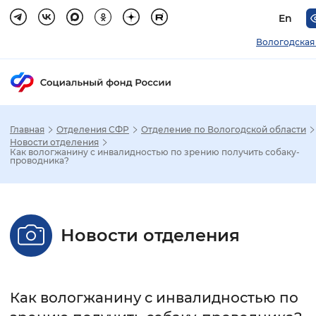
En
Вологодская
Главная
Отделения СФР
Отделение по Вологодской области
Зак
Новости отделения
Как вологжанину с инвалидностью по зрению получить собаку-
проводника?
Настройка режима отображения
Размер шрифта
Новости отделения
Стандартный
Увеличенный
Крупны
Шрифт
Как вологжанину с инвалидностью по
Без засечек
С засечками