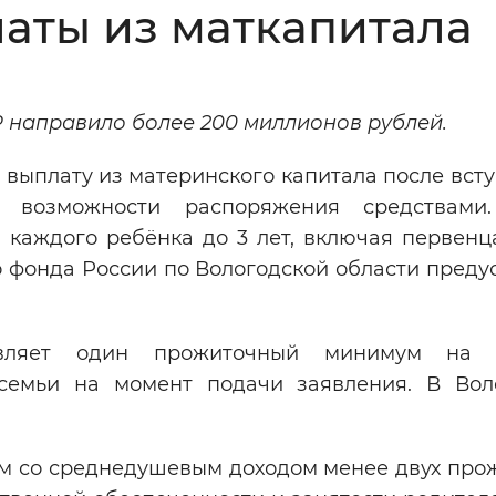
аты из маткапитала
Инверсивный монохромный
Синий
 направило более 200 миллионов рублей.
Выключены
 выплату из материнского капитала после вст
 возможности распоряжения средствами.
ести
Остановить
Повторить
каждого ребёнка до 3 лет, включая первенца
о фонда России по Вологодской области преду
вляет один прожиточный минимум на р
семьи на момент подачи заявления. В Вол
ям со среднедушевым доходом менее двух про