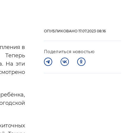
 фон
ОПУБЛИКОВАНО 17.07.2023 08:16
упления в
Поделиться новостью
 Теперь
. На эти
смотрено
Закрыть
ебёнка,
огодской
житочных