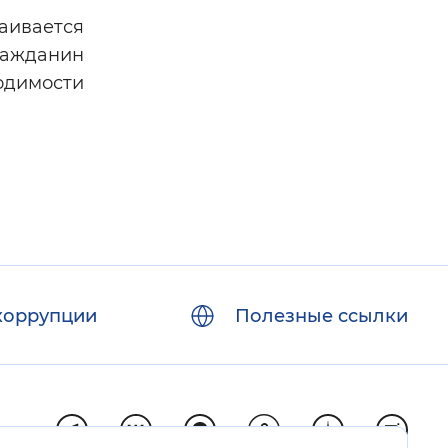
аивается
ражданин
одимости
коррупции
Полезные ссылки