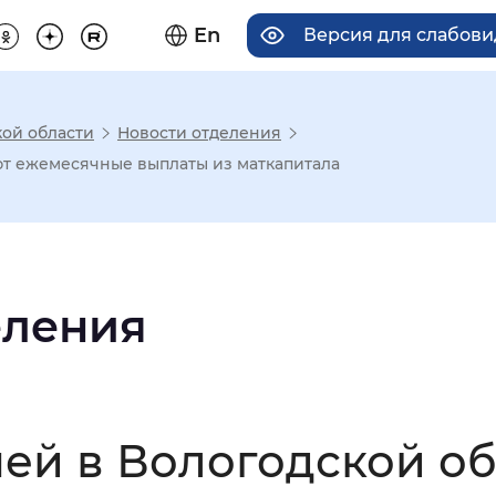
En
Версия для слабов
кой области
Новости отделения
има отображения
ают ежемесячные выплаты из маткапитала
Увеличенный
Крупный
еления
асечками
мальный
Увеличенный
Большо
емей в Вологодской о