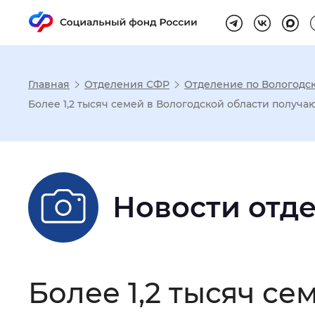
Главная
Отделения СФР
Отделение по Вологодс
Настройка реж
Более 1,2 тысяч семей в Вологодской области получ
Размер шрифта
:
Стандартный
Новости отд
Шрифт
:
Без засечек
С з
Интервал между буквами
:
Нор
Более 1,2 тысяч с