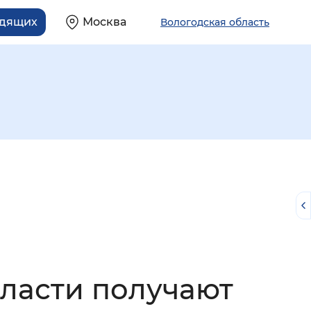
идящих
Москва
Вологодская область
й
бласти получают