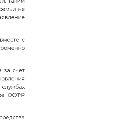
й. Таким
 семьи не
аявление
вместе с
временно
 за счёт
новления
 службах
ное ОСФР
средства