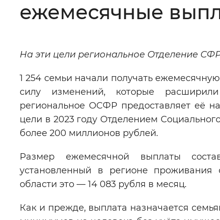
ежемесячные выпл
Цвет сайта
:
Монохромный
На эти цели региональное Отделение СФР
Изображения
:
Включены
1 254 семьи начали получать ежемесячную
силу изменений, которые расширили
Звуковой ассистент
:
Воспроизв
региональное ОСФР предоставляет её на 
цели в 2023 году Отделением Социальног
более 200 миллионов рублей.
Вернуть стандартные настройки
Размер ежемесячной выплаты соста
установленный в регионе проживания 
области это — 14 083 рубля в месяц.
Как и прежде, выплата назначается семь