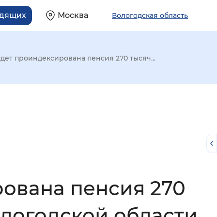
идящих
Москва
Вологодская область
удет проиндексирована пенсия 270 тысяч...
рована пенсия 270
й
логодской области