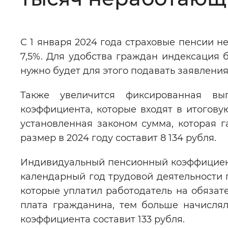
Цвет сайта
:
Монохромный
С 1 января 2024 года страховые пенсии 
7,5%. Для удобства граждан индексация б
Изображения
:
Включены
нужно будет для этого подавать заявлени
Также увеличится фиксированная вы
Звуковой ассистент
:
Воспроизв
коэффициента, которые входят в итогов
установленная законом сумма, которая г
размер в 2024 году составит 8 134 рубля.
Вернуть стандартные настройки
Индивидуальный пенсионный коэффициент
календарный год трудовой деятельности г
которые уплатил работодатель на обязат
плата гражданина, тем больше начислял
коэффициента составит 133 рубля.