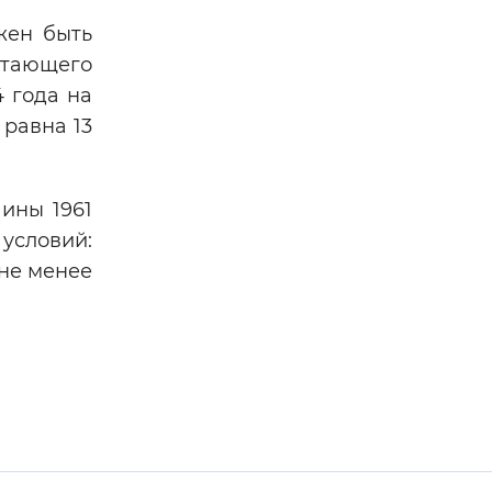
жен быть
отающего
4 года на
равна 13
ины 1961
условий:
 не менее