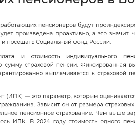
Инверсивный монохромный
Синий
неработающих пенсионеров будут проиндексир
удет произведена проактивно, а это значит, 
Выключены
я и посещать Социальный фонд России.
плата и стоимость индивидуального пенс
ести
Остановить
Повторить
ую сумму страховой пенсии. Фиксированная в
арантированно выплачивается к страховой пе
 (ИПК) — это параметр, которым оцениваетс
ражданина. Зависит он от размера страховых
ельное пенсионное страхование. Чем выше за
ось ИПК. В 2024 году стоимость одного пен