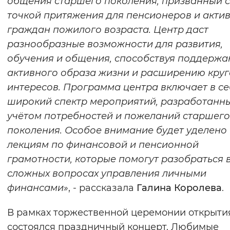
общения старшего поколения, призванный с
Вернуть стандартные настройки
точкой притяжения для пенсионеров и акти
граждан пожилого возраста. Центр даст
разнообразные возможности для развития,
обучения и общения, способствуя поддерж
активного образа жизни и расширению круг
интересов. Программа центра включает в се
широкий спектр мероприятий, разработанны
учётом потребностей и пожеланий старшего
поколения. Особое внимание будет уделено
лекциям по финансовой и пенсионной
грамотности, которые помогут разобраться 
сложных вопросах управления личными
финансами»
, - рассказала
Галина Королева
.
В рамках торжественной церемонии открыти
состоялся праздничный концерт. Любимые