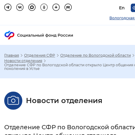
En
Вологодская
Главная
Отделения СФР
Отделение по Вологодской области
Зак
Новости отделения
Отделение СФР по Вологодской области открыло Центр общения 
поколения в Устье
Настройка режима отображения
Размер шрифта
Новости отделения
Стандартный
Увеличенный
Крупны
Шрифт
Отделение СФР по Вологодской област
Без засечек
С засечками