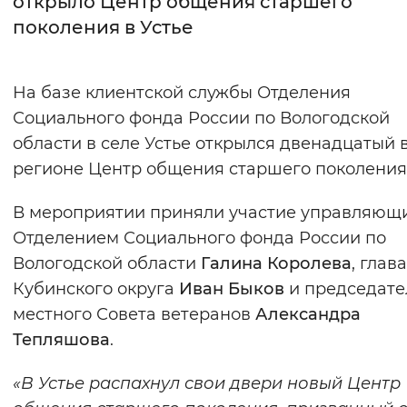
открыло Центр общения старшего
поколения в Устье
Интервал между буквами
Нормальный
Увеличенный
Большо
На базе клиентской службы Отделения
Социального фонда России по Вологодской
Цвет сайта
области в селе Устье открылся двенадцатый 
Монохромный
Инверсивный монохромны
регионе Центр общения старшего поколения
Синий фон
В мероприятии приняли участие управляющ
Отделением Социального фонда России по
Изображения
Вологодской области
Галина Королева
, глава
Включены
Выключены
Кубинского округа
Иван Быков
и председате
местного Совета ветеранов
Александра
Звуковой ассистент
Тепляшова
.
Воспроизвести
Остановить
Повтори
«В Устье распахнул свои двери новый Центр