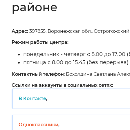
районе
Цвет сайта
:
Монохромный
Адрес:
397855, Воронежская обл., Острогожский р
Изображения
:
Включены
Режим работы центра:
понедельник - четверг с 8.00 до 17.00 
Звуковой ассистент
:
Воспроизв
пятница с 8.00 до 15.45 (без перерыва)
Контактный телефон
: Бохолдина Светлана Алекс
Ссылки на аккаунты в социальных сетях:
Вернуть стандартные настройки
В Контакте
,
Одноклассники
,