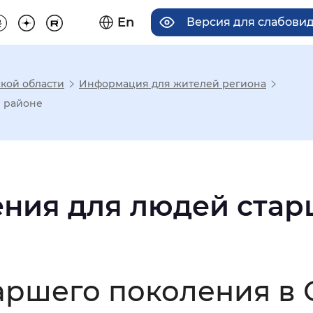
En
Версия для слабови
кой области
Информация для жителей региона
има отображения
м районе
Увеличенный
Крупный
ния для людей стар
асечками
мальный
Увеличенный
Большо
аршего поколения в