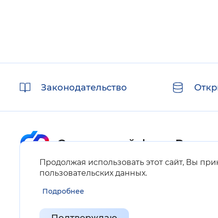
Полезные
Законодательство
Откр
ссылки
Продолжая использовать этот сайт, Вы пр
Карта сайта
пользовательских данных
.
Подробнее
Нашли ошибку на сайте?
Выделите фрагмент текста и нажмите Ctrl+ENTER.