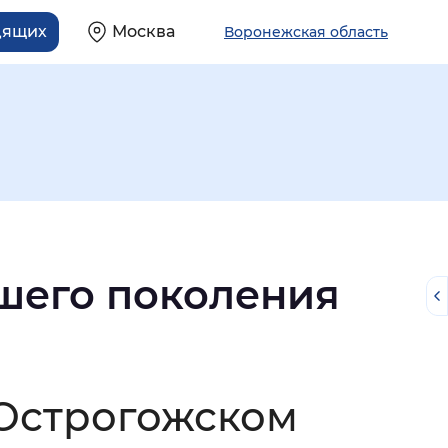
дящих
Москва
Воронежская область
шего поколения
й
 Острогожском