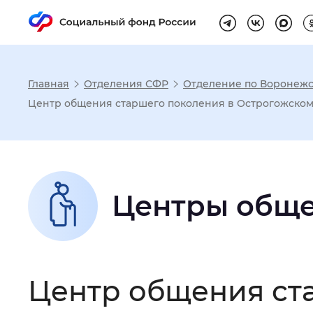
Главная
Отделения СФР
Отделение по Воронежс
Настройка реж
Центр общения старшего поколения в Острогожско
Размер шрифта
:
Стандартный
Центры обще
Шрифт
:
Без засечек
С з
Интервал между буквами
:
Нор
Центр общения ст