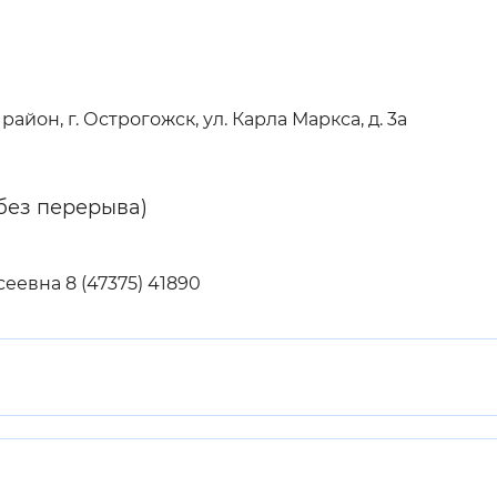
Инверсивный монохромный
Синий
айон, г. Острогожск, ул. Карла Маркса, д. 3а
Выключены
(без перерыва)
ести
Остановить
Повторить
еевна 8 (47375) 41890