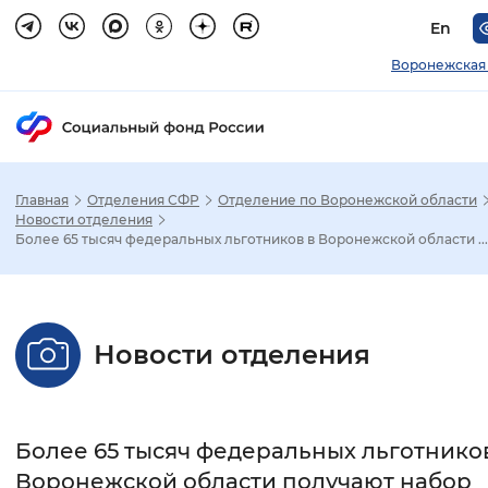
En
Воронежская
Главная
Отделения СФР
Отделение по Воронежской области
Зак
Новости отделения
Более 65 тысяч федеральных льготников в Воронежской области ...
Настройка режима отображения
Размер шрифта
Новости отделения
Стандартный
Увеличенный
Крупны
Шрифт
Более 65 тысяч федеральных льготнико
Без засечек
С засечками
Воронежской области получают набор