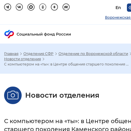
En
Воронежская
Главная
Отделения СФР
Отделение по Воронежской области
Зак
Новости отделения
С компьютером на «ты»: в Центре общения старшего поколения ...
Настройка режима отображения
Размер шрифта
Новости отделения
Стандартный
Увеличенный
Крупны
Шрифт
С компьютером на «ты»: в Центре обще
Без засечек
С засечками
старшего поколения Каменского район