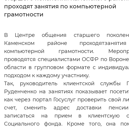
проходят занятия по компьютерной
Интервал между буквами
грамотности
Нормальный
Увеличенный
Большо
В Центре общения старшего поколе
Цвет сайта
Каменском районе проходятзанят
Монохромный
Инверсивный монохромны
компьютерной грамотности. Меропр
проводятся специалистами ОСФР по Ворон
Синий фон
области в групповом формате с индивиду
подходом к каждому участнику.
Изображения
Так, руководитель клиентской службы Г
Включены
Выключены
Руденченко на занятиях показывает посети
как через портал Госуслуг проверить свой л
Звуковой ассистент
счет, сменить адрес доставки пенси
Воспроизвести
Остановить
Повтори
записаться на прием в клиентскую с
Социального фонда. Кроме того, она по