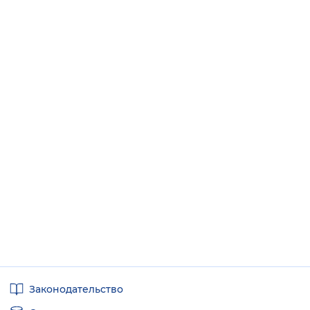
Полезные
Законодательство
ссылки