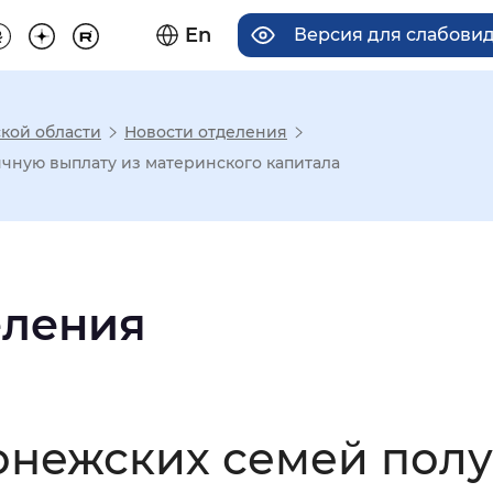
En
Версия для слабови
кой области
Новости отделения
има отображения
чную выплату из материнского капитала
Увеличенный
Крупный
еления
асечками
мальный
Увеличенный
Большо
ронежских семей пол