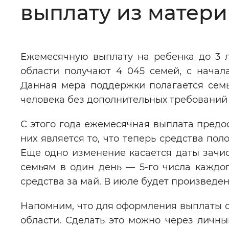
выплату из матери
Цвет сайта
:
Монохромный
Ежемесячную выплату на ребенка до 3 л
Изображения
:
Включены
области получают 4 045 семей, с начал
Данная мера поддержки полагается сем
Звуковой ассистент
:
Воспроизв
человека без дополнительных требований 
С этого года ежемесячная выплата предос
них является то, что теперь средства по
Еще одно изменение касается даты зачи
Вернуть стандартные настройки
семьям в один день — 5-го числа каждо
средства за май. В июле будет произведена
Напомним, что для оформления выплаты 
области. Сделать это можно через личны