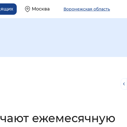
дящих
Москва
Воронежская область
й
учают ежемесячную