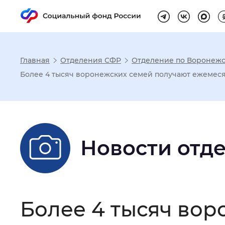
Главная
Отделения СФР
Отделение по Воронежс
Настройка реж
Более 4 тысяч воронежских семей получают ежемеся
Размер шрифта
:
Стандартный
Новости отд
Шрифт
:
Без засечек
С з
Интервал между буквами
:
Нор
Более 4 тысяч во