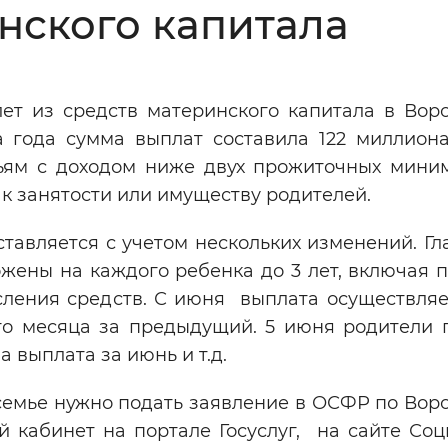
нского капитала
Инверсивный монохромный
Синий
ет из средств материнского капитала в Вор
Выключены
а года сумма выплат составила 122 миллиона
ьям с доходом ниже двух прожиточных мини
ести
Остановить
Повторить
к занятости или имуществу родителей.
тавляется с учетом нескольких изменений. Г
ложены на каждого ребенка до 3 лет, включая 
сления средств. С июня выплата осуществляе
го месяца за предыдущий. 5 июня родители 
 выплата за июнь и т.д.
семье нужно подать заявление в ОСФР по Вор
й кабинет на портале Госуслуг, на сайте Соц