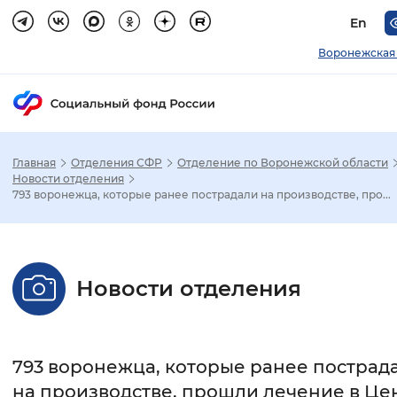
En
Воронежская
Главная
Отделения СФР
Отделение по Воронежской области
Зак
Новости отделения
793 воронежца, которые ранее пострадали на производстве, про...
Настройка режима отображения
Размер шрифта
Новости отделения
Стандартный
Увеличенный
Крупны
Шрифт
793 воронежца, которые ранее пострад
Без засечек
С засечками
на производстве, прошли лечение в Це