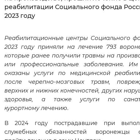
реабилитации Социального фонда Росс
Интервал между буквами
2023 году
Нормальный
Увеличенный
Большо
Реабилитационные центры Социального ф
Цвет сайта
2023 году приняли на лечение 793 ворон
Монохромный
Инверсивный монохромны
которые ранее получили травмы на произв
или профессиональные заболевания. Им
Синий фон
оказаны услуги по медицинской реабили
после черепно-мозговых травм, повреж
Изображения
верхних и нижних конечностей, других нар
Включены
Выключены
здоровья, а также услуги по санат
курортному лечению
.
Звуковой ассистент
В 2024 году пострадавшие при выпол
Воспроизвести
Остановить
Повтори
служебных обязанностей воронежцы с